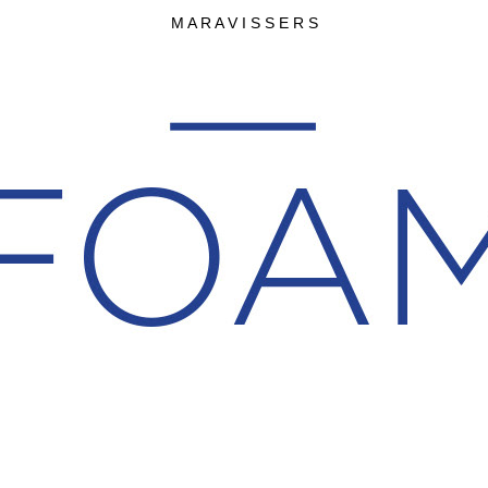
M A R A V I S S E R S