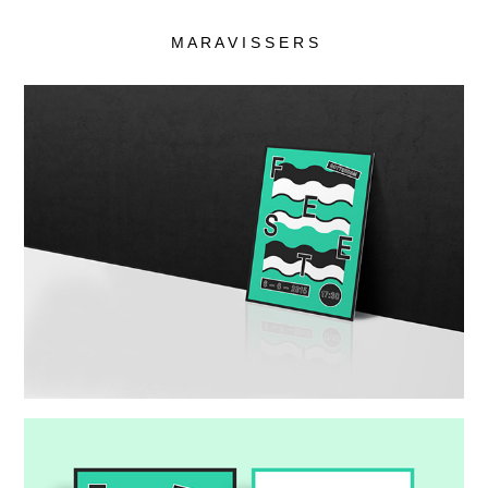
M A R A V I S S E R S