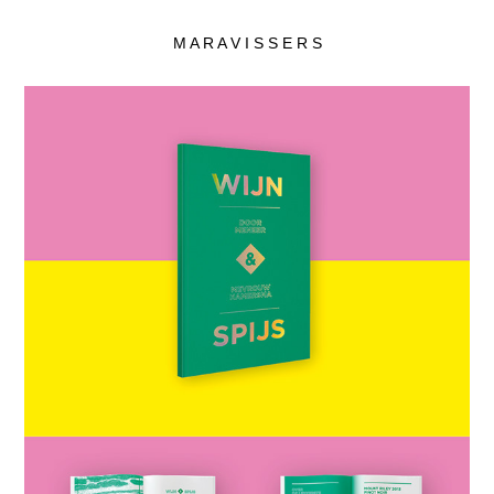
M A R A V I S S E R S